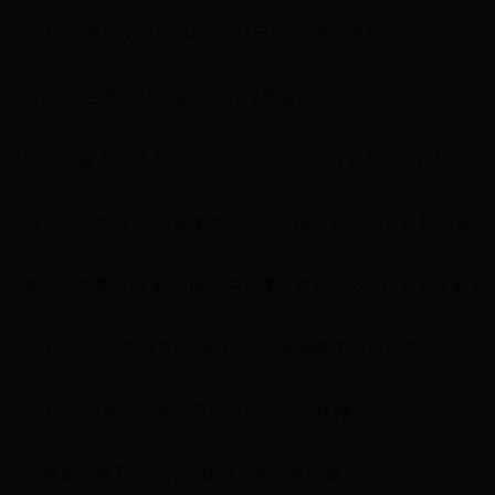
·
b73.com机关党支部“党员活动日”活动丰富多彩
·
b73.com召开2018年党建工作专题会
·
内容丰富 形式多样——b73.com2018年1月党员活动日纪实
·
强化评议考核 压实党建责任——市国土资源局召开基层党支
·
条分缕析重实际 有的放矢讲党课---党委委员、副局长牟成
·
b73.com召开学习贯彻党的十九大精神集中宣讲报告会
·
b73.com专题传达学习贯彻党的十九大精神
·
开展廉政教育深化作风建设（简报第86期）