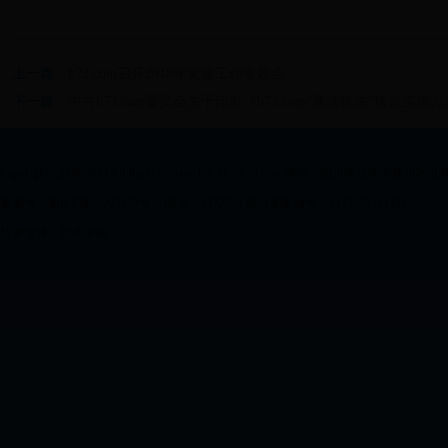
上一篇：
b73.com召开2018年党建工作专题会
下一篇：
中共b73.com委员会关于印发《b73.com“廉洁机关”建设实施
Copyrigh@2009-2013 All Right Reserved 主办：b73.com 地址：四川省达州市通川区
备案号：蜀ICP备10205179号-1 电话：2372054 单位备案编号：5117000211188
技术支持：瑞秀中国