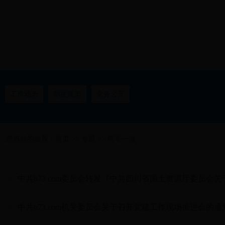
工作动态
制度规范
党务公开
您当前的位置：
首页
>>
专题
>>
两学一做
>>
中共b73.com委员会转发《中共四川省国土资源厅委员会关于在
>>
中共b73.com机关委员会关于召开党建工作现场推进会的通