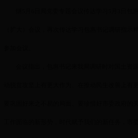
继5月6日局党委专题会议传达学习5月3日包
（扩大）会议，再次传达学习包惠书记调研指示
参加会议。
会议指出，包惠书记来我局调研时对国土资
动脱贫攻坚上有更大作为、在推动民生改善上有
要巩固好来之不易的局面、要珍惜好市委政府的
工作面临的新形势，时代赋予我们的新任务，市