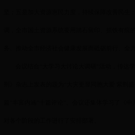
坚；五是加大资源惠民力度，持续保障改善民生
调，全市国土资源系统要用踏石留印、抓铁有痕
务、推动全市经济社会健康发展而砥砺前行、全
会议结合“大学习大讨论大调研”活动，传达
荆》杂志上发表的题为“大灾更显同胞大爱 紫荆
篇”丰富内涵“十篇评论”。会议还集体学习了《中共
对各个阶段的工作进行了安排部署。