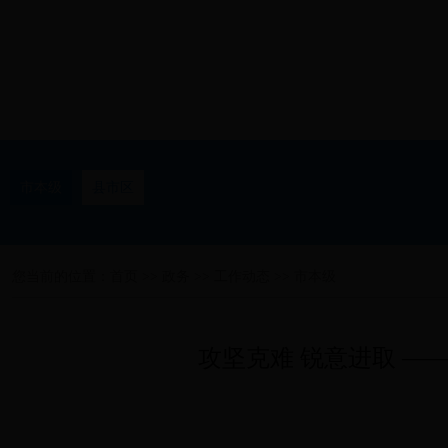
市本级
县市区
您当前的位置：
首页
>>
政务
>>
工作动态
>>
市本级
攻坚克难 锐意进取 