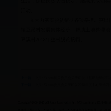
生活，保证扶贫队伍稳定。继续采取切实
活动。
9.
大力夯实脱贫帮扶各项举措。
突出
镇豆溪村发展集体经济，帮助土地整理地
豆溪村2018年整村脱贫摘帽。
上一篇：
中共b73.com机关委员会关于印发《基层党组织
下一篇：
中共b73.com委员会关于印发2018年度中心组学
Copyrigh@2009-2013 All Right Reserved 主办：b73.com 地址
备案号：蜀ICP备10205179号-1 电话：2372054 单位备案编号：511700021