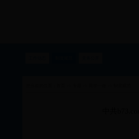
工作动态
制度规范
党务公开
您当前的位置：
首页
>>
专题
>>
两学一做
>>
制度规范
中共b73