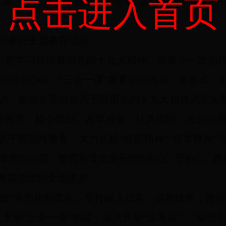
点击进入首页
党章、学党章、送党章、讲党章”活动，推动党组织
开展好主题教育活动
。
把学习宣传贯彻党的十九大精神、省第十一次党
组织中心组、“三会一课”重要学习内容，多形式、
训，推动全系统党员干部用党的十九大精神武装头
题教育。
精心谋划、及早准备、认真组织，充分运
员干部党性教育，大力弘扬“红船精神”“红军精神”
等突出问题，教育
引导党员干部悟初心、守初心、践
动基层党组织全面进步
一做”常态化制度化。
坚持融入日常、抓在经常，推动
支部“三会一课”制度，深入开展“走基层”、“双报到