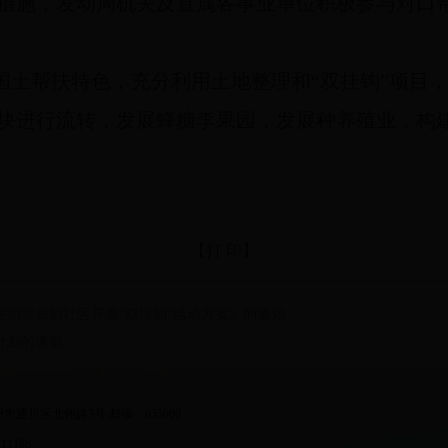
措施，发动局机关及直属各事业单位积极参与对口
国土帮扶特色，充分利用土地整理和“双挂钩”项目
块进行流转，发展蜂糖李果园，发展种养殖业，构
【打 印】
和在职党员到社区开展“双报到”活动方案》的通知
习计划的通知
：四川省达州市通川区北翎路3号 邮编：635000
1188