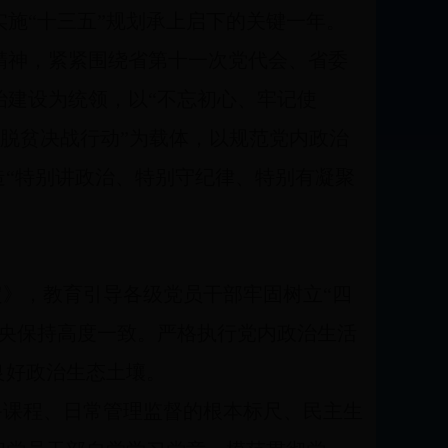
施“十三五”规划承上启下的关键一年。
精神，紧紧围绕省第十一次党代会、省委
治建设为统领，以“不忘初心、牢记使
领脱贫决战行动”为载体，以规范党内政治
造“特别讲政治、特别守纪律、特别有凝聚
》，教育引导各级党员干部牢固树立“四
中央保持高度一致。严格执行党内政治生活
良好政治生态土壤。
备课程、日常管理监督的根本标尺、民主生