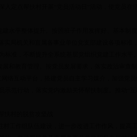
深入定点帮扶村开展“党员活动日”活动，使党员在
党建水平整体提升。
按照班子作用发挥好、基本制
落实
局机关和直属各事业单位党支部建设各项标准
为标准，不断提升全系统基层党组织党建工作水平
发展和教育管理。
按党员发展要求，落实政治审查制
立网络互动平台，搭建党员自主学习媒介，加强党
员示范行动，落实党内激励关怀帮扶制度。推动“互
赢帮扶村的脱贫攻坚战
驻村工作组队伍建设，进一步改进工作作风，提高