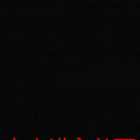
，是改革开放40周年，是决胜全面建成小康社会、实
习近平新时代中国特色社会主义思想和党的十九大
部署，全面落实新时代党的建设总要求，以党的政
、“党支部标准工作法”、“细胞强健工程”、“党建引
以国土系统开展“质量提升年”活动为抓手，着力打
州提供坚强的组织保证和队伍支撑。
增强党员干部四个意识
贯彻市委《关于坚决维护党中央集中统一领导的规定
政治原则、政治道路上同以习近平同志为核心的党
展“读经典名篇、读党史故事”读书活动，不断培育
章作为党员干部经常性的学习内容、教育培训的必