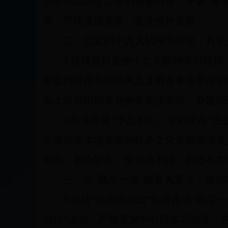
活会和组织生活会的重要内容，开展“遵
章、严格遵循党章、坚决维护党章。
二、以党的十九大精神为指导，扎实
3.
持续抓好党的十九大精神学习培训
全会精神作为局机关及直属各事业单位党
加上级党组织举办的各类读书班、专题培
4.
扎实开展“不忘初心、牢记使命”主
会等达州本地丰富的红色文化资源加强党
牢固、初心缺失、使命感不强、担当不力
三、以“两学一做”教育为重点，推
5.
坚持“党员活动日”制度推进“两学
动日”活动，严格落实中心组学习制度、党