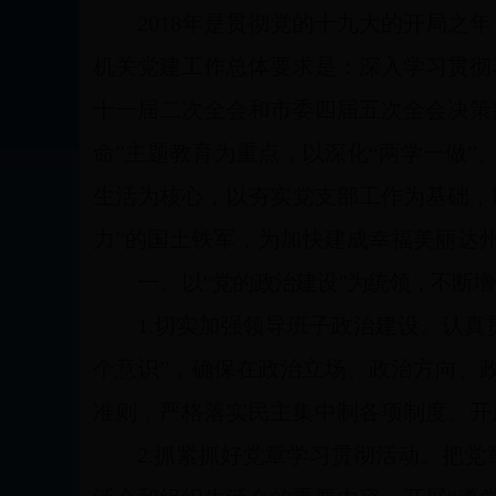
2018
年是贯彻党的十九大的开局之年
机关党建工作总体要求是：深入学习贯彻
十一届二次全会和市委四届五次全会决策
命”主题教育为重点，以深化“两学一做”
生活为核心，以夯实党支部工作为基础，
力”的国土铁军，为加快建成幸福美丽达
一、
以“党的政治建设”为统领，不断
1.
切实加强领导班子政治建设。
认真
个意识”，确保在政治立场、政治方向、
准则，严格落实民主集中制各项制度。开
2.
抓紧抓好党章学习贯彻活动。
把党