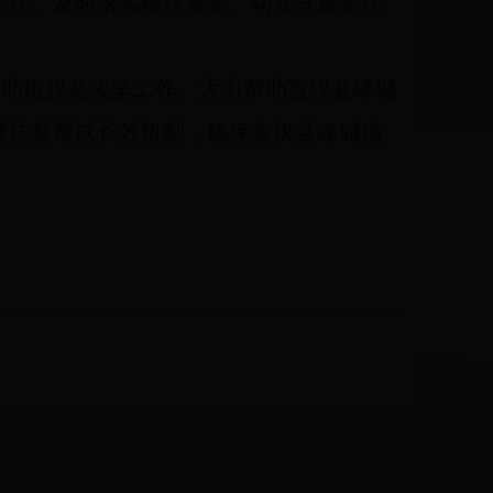
帮扶、及时落实帮扶资金、切实开展帮扶
，助推脱贫攻坚工作。大力帮助宣汉县峰城
建扶贫帮扶长效机制，确保宣汉县峰城镇