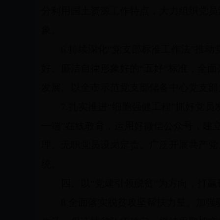
分利用国土资源工作特点，大力组织党员
象。
6.
持续深化“党支部标准工作法”推动
好、廉洁自律形象好的“五好”标准，全面
发展。以全市示范党支部储备中心党支部
7.
扎实推进“细胞强健工程”抓好党员
一端”在线教育，运用好微信公众号，建
理、无职党员设岗定责。广泛开展共产党
统。
四、以“党建引领脱贫”为方向，打
8.
全面落实脱贫攻坚帮扶力量。
加强