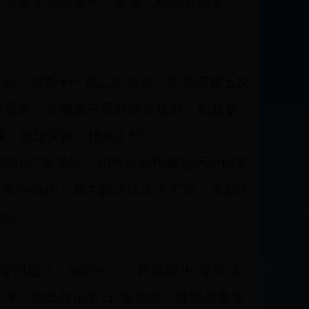
和党员干部自觉学习党章、模范贯彻党
代会、省委十一届二中全会、市委四届五次
分层次、全覆盖开展好培训轮训，积极参
脑、指导实践、推动工作。
用巴山红军学院、川陕革命根据地历史研究
等革命精神，着力解决信念不坚定、宗旨不
初心。
学用结合、知行合一，持续深化“党员活
”和 “党员政治生日”等活动。特别是要充