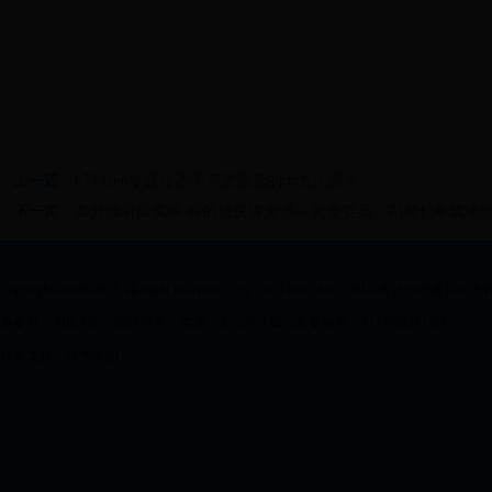
上一篇：
b73.com专题传达学习贯彻党的十九大精神
下一篇：
条分缕析重实际 有的放矢讲党课---党委委员、副局长牟成通
Copyrigh@2009-2013 All Right Reserved 主办：b73.com 地址：四川省达州市通川区
备案号：蜀ICP备10205179号-1 电话：2372054 单位备案编号：5117000211188
技术支持：瑞秀中国