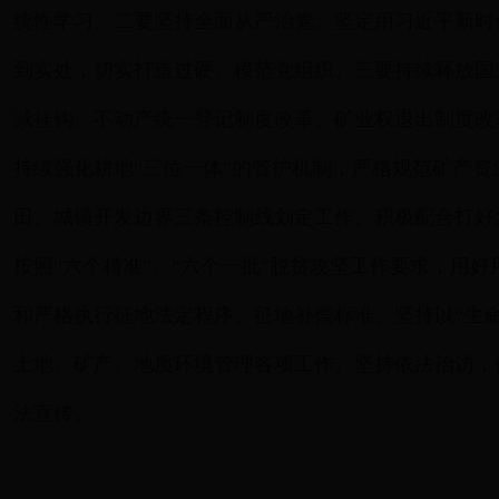
统性学习。二要坚持全面从严治党。坚定用习近平新时
到实处，切实打造过硬、模范党组织。三要持续释放国土
减挂钩、不动产统一登记制度改革、矿业权退出制度改
持续强化耕地“三位一体”的管护机制，严格规范矿产
田、城镇开发边界三条控制线划定工作。积极配合打好
按照“六个精准”、“六个一批”脱贫攻坚工作要求，用
和严格执行征地法定程序、征地补偿标准。坚持以“生
土地、矿产、地质环境管理各项工作。坚持依法治访，
法宣传。