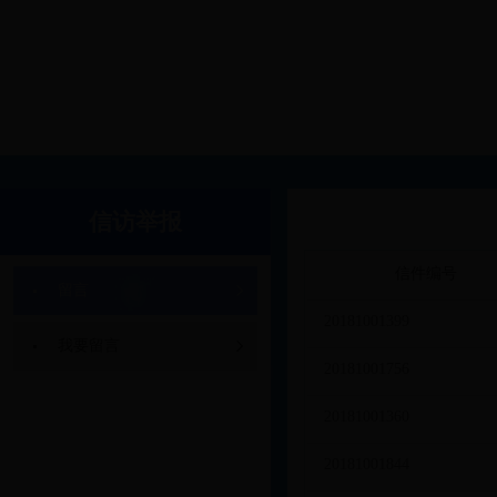
您的当前位置：
首页
>
留言
信访举报
信件编号
留言
20181001399
我要留言
20181001756
20181001360
20181001844