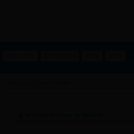
地理信息公开平台
网上报送系统直通车
局长信箱
信访咨询
您当前的位置：
首页
>>
互动
>>
在线调查
标题: 国土资源部门在土地管理方面，你认为最应加强的是？