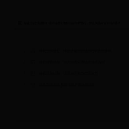
标题: 国土资源部门作为地质灾害防治的主管部门，您认为最应该加强的是？
1
强化主体责任，特别是要引起地方政府高度重视
2
强化预警预报，加大地质灾害隐患排查力度
3
强化应急机制，提高地灾应急管理能力
4
强化实战演练 提高地质灾害响应速度