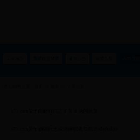
工作动态
重要信息转载
通知公告
政策法规
人事信息
您当前的位置：
首页
>>
政务
>>
人事信息
>>
b73.com关于向晓红同志正常退休的批复
>>
b73.com关于杨璐同志经济师职务任职资格的通知