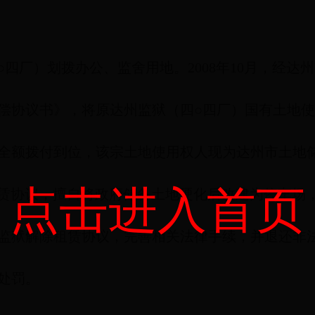
四厂）划拨办公、监舍用地。2008年10月，经
偿协议书》，将原达州监狱（四○四厂）国有土地
全额拨付到位，该宗土地使用权人现为达州市土地
点击进入首页
赁协议，擅自将政府储备土地硬化后改建为停车场
监狱解除租赁协议，完善相关法律手续，并退还非
处罚。