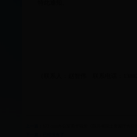
特此通知。
（联系人：赵智伟 联系电话：138828
上一篇：
b73.com办公室关于转发《四川省国土资源厅办
下一篇：已经没有了