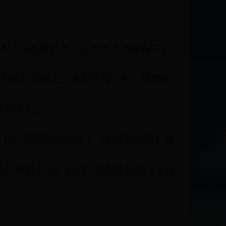
达州市人民政府批准，达州市土地储备中心与
使用权及其地上公有部分建（构）筑物依法
储备中心。
，你们的行为已违反了《土地管理法》第
法占用的土地。否则，我局将按照《土地