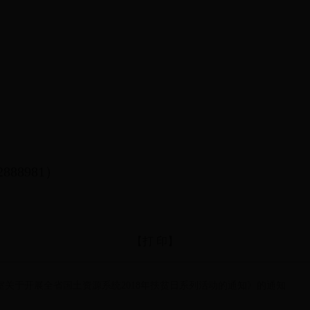
88981）
【打 印】
公室关于开展全省国土资源系统2018年扶贫日系列活动的通知》的通知