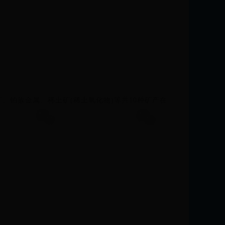
矿、铂族金属、稀土矿(稀土氧化物)等共10种矿产在