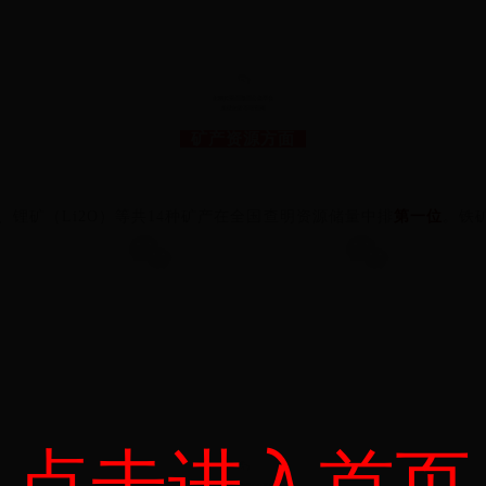
2
矿产资源方面
锂矿（Li2O）等共14种矿产在全国查明资源储量中排
第一位
。铁
点击进入首页
3