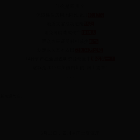
什么是四川？
保障性住房用地同比增加
40.17%
地质灾害成功避险
56处
避免可能造成伤亡
1869人
群众办事证明材料减少
88%
划定永久基本农田
520.34万公顷
14种矿产
在全国查明资源储量中
排名第一！
这就是2017年美丽四川的“国土篇章”
......
源新闻通气会。
6月13日，四川省国土资源厅