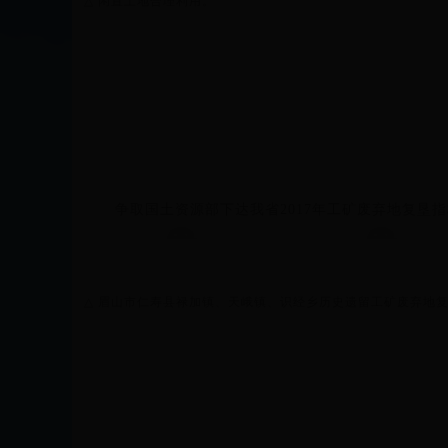
△
闲置土地合理利用。
争取国土资源部下达我省2017年工矿废弃地复垦
△
眉山市仁寿县禄加镇、天峨镇、识经乡历史遗留工矿废弃地