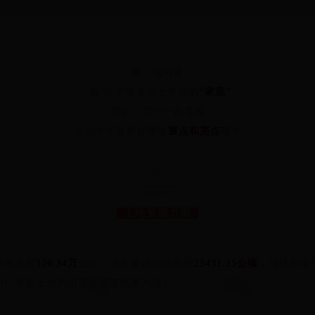
瞧，这可是
“晒”出了我省国土资源的
“家底”
那么，我们一起看看
这八个方面都有哪些
重点和亮点
呢？
1
土地资源方面
基本农田
520.34万
公顷；国有建设用地面积
25431.25公顷
；城镇住宅
017年度土地利用变更调查结果为准）