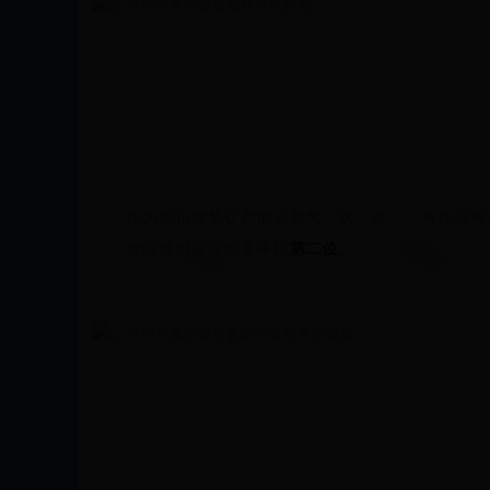
△
2017年四川省土地利用结构图。
作为四川优势矿产的天然气、钒、钛、二氧化碳气、
全国查明资源储量中排
第二位
。
△
2017年四川省主要矿产查明资源储量。