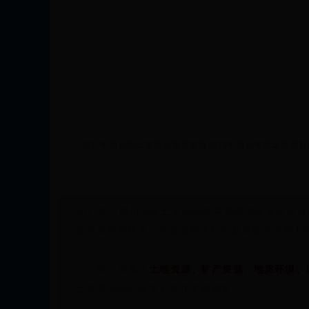
△ 2017年四川国土资源公报发布暨2018年四川省国土资源
2017年，四川省国土资源系统紧紧围绕全省经济
面完成目标任务，为全省经济社会发展提供了有力
《公报》着重
从
土地资源、矿产资源、地质环境、
土资源系统的各项工作和丰硕成果。