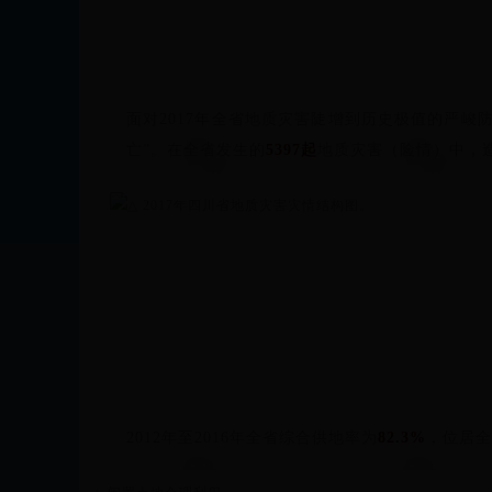
面对2017年全省地质灾害陡增到历史极值的严峻
亡”。在全省发生的
5397起
地质灾害（险情）中，
△
2017年四川省地质灾害灾情结构图。
2012年至2016年全省综合供地率为
82.3%
，位居全