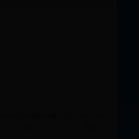
用地供应总量为
3825.69公顷
，其中，保障性住房用