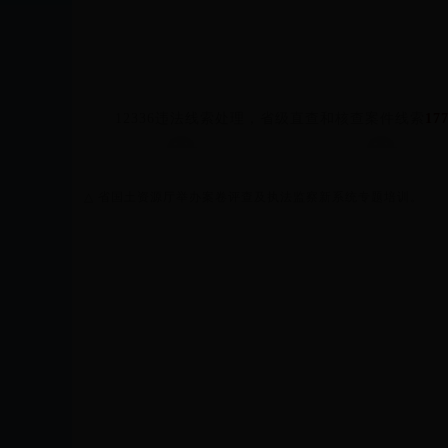
12336违法线索处理，省级直查和核查案件线索
17
△
省国土资源厅举办案卷评查及执法监察新系统专题培训。