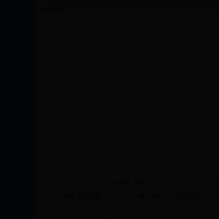
四川省土地总面积
4861.16万
公顷；全省划定永久
地
691.51公顷
，同比增加
40.17%
。（最终数据以2