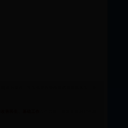
年”建设为重点，扎实推动各项政策措施落地落实，全
和改善民生、基础工作
八个方面，全景呈现2017年国