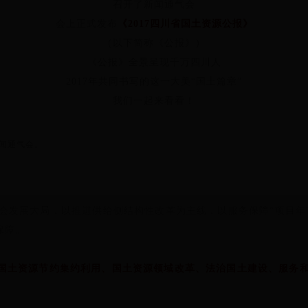
召开了新闻通气会
会上正式发布
《2017四川省国土资源公报》
（以下简称《公报》）
《公报》全景呈现千万四川人
2017年共同书写的这一大美“国土篇章”
我们一起来看看！
新闻通气会。
社会发展大局，以推进供给侧结构性改革为主线，以服务保障“项目
保障。
国土资源节约集约利用、国土资源领域改革、法治国土建设、服务