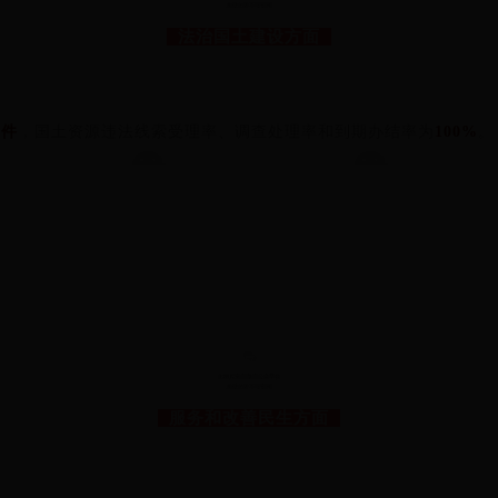
法治国土建设方面
7件
，国土资源违法线索受理率、调查处理率和到期办结率为
100%
。
7
服务和改善民生方面