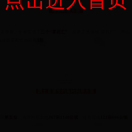
地质环境方面
防灾形势，全省实现了
三个“零死亡”
：在建工地领域“零死亡”；芦山
造成因灾死亡的仅有
3起
。
4
国土资源节约集约利用方面
国
第五位
。清理闲置土地
267宗1140公顷
，处置完成
123宗604公顷