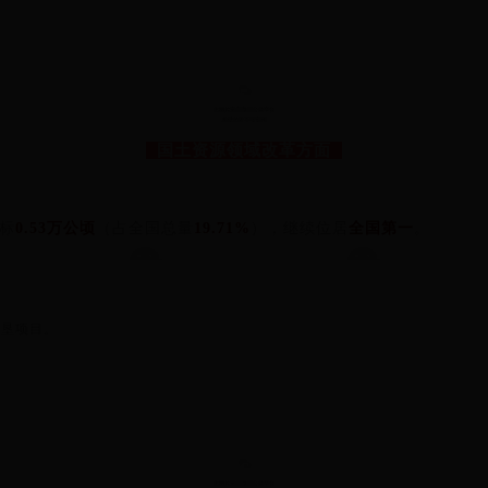
5
国土资源领域改革方面
指标
0.53万公顷
（占全国总量
19.71%
），继续位居
全国第一
。
复垦项目。
6