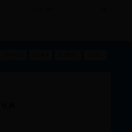
依申请公开
职权目录
财政预决算
专项工作
多项第一！