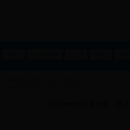
土地管理
矿业权到期提醒
矿产管理
地质环境
科学普
您当前的位置：
首页
>>
业务
>>
服务指南
b73.com办公室转发