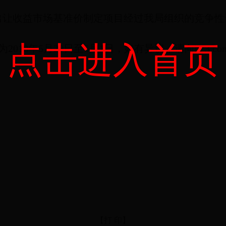
业权出让收益市场基准价制定项目经过我局组织的竞争
点击进入首页
018年5月29
日至6月1日，如有异议，请向b73.com
【打 印】