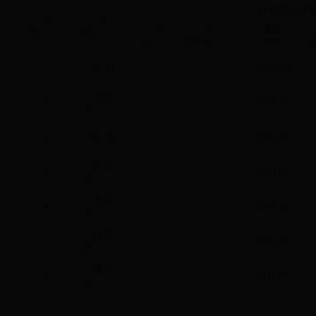
计划投入计
序
县
合
中
省级
号
（区）
计
央资金
资金
合 计
15093.62
大竹
1
3514.15
县
2
渠 县
2104.31
宣汉
3
2309.84
县
开江
4
1269.28
县
达川
5
4058.16
区
通川
6
1837.88
区