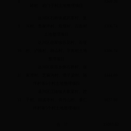
8
1269.28
岭村、岩门子村土地整理项目
达川区石桥镇威武寨村、复
9
兴村、鲁家坪村、双堰村、百胜村
1306.74
土地整理项目
达川区赵家镇谷花村、石垭
10
村、泸陵村、林山村、字库村土地
1306.74
整理项目
达川区双庙乡倒石桥村、张
11
家湾村、芝麻沟村、塔子梁村、陈
1444.69
坪村等5个村土地整理项目
通川区江陵镇大寨梁村、蹬
12
子村、四溪寺村、青竹山村、香仁
1837.88
坪村等5个村土地整理项目
合 计
15093.62