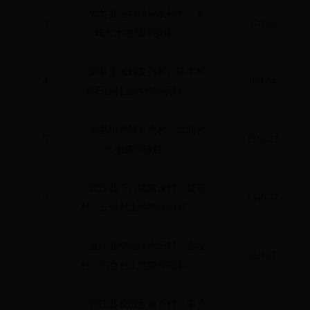
大竹县庙坝镇花板桥村、寨
3
978.88
峰村土地整理项目
渠县宝城镇复兴村、连丰村
4
894.04
和石庙村土地整理项目
渠县琅琊镇关仓村、大仙村
5
1210.27
土地整理项目
宣汉县下八镇建设村、鼓寨
6
1340.77
村、云观村土地整理项目
宣汉县樊哙镇水田村、金垭
7
969.07
村、高台村土地整理项目
开江县长田乡盘石村、庙子