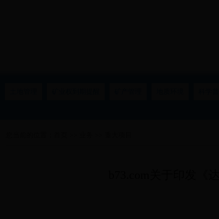
土地管理
矿业权到期提醒
矿产管理
地质环境
科学普
您当前的位置：
首页
>>
业务
>>
重大项目
b73.com关于印发