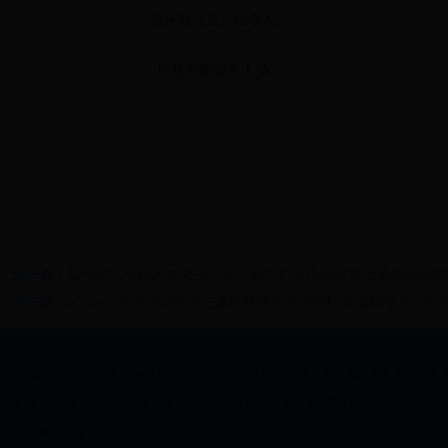
责任股（室）负责人
扶贫专项业务人员
上一篇：
达州市人民政府办公室关于印发2017年市级投资土地整理项
下一篇：
b73.com关于2018年生态建设扶贫地质灾害防治项目半年工作
Copyrigh@2009-2013 All Right Reserved 主办：b73.com 地址：四川省达州市通川区
备案号：蜀ICP备10205179号-1 电话：2372054 单位备案编号：5117000211188
技术支持：瑞秀中国