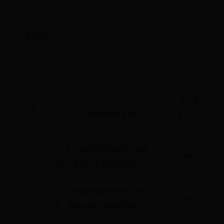
附件2
投入资
序
计划实施项目名称
金
号
（万元）
大竹县高明乡高桥村、黄城
1
1206.06
村、海乐村土地整理项目
大竹县天城乡平等村、李子
2
1329.21
村、老鸦山村土地整理项目