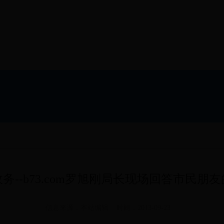
务--b73.com罗旭刚局长现场回答市民朋
信息来源：本站编辑 时间：2013-09-23