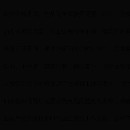
成并不断巩固。但从近年来接受巡视、审计、巡
的要求贯穿党建工作全过程做得不够，落实党风廉
矩意识还不强，违法违纪问题仍时有发生。厅党
松劲、不停步，重整行装，持续奋斗，以永远在
土资源局接受巡察情况汇总材料上批示要求：“尽
四巡视组巡视厅党委反馈意见的整改方案中，明确
面从严治党统揽新时代国土资源工作会议，进行