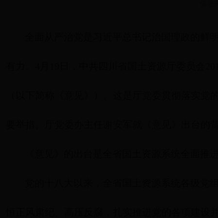
信息来
全面从严治党是习近平总书记治国理政的鲜
有力。4月19日，中共四川省国土资源厅委员会2
（以下简称《意见》）。这是厅党委贯彻落实党
要举措。厅党委办主任谢安军就《意见》出台的
《意见》的出台是全省国土资源系统全面推
党的十八大以来，全省国土资源系统各级党
恒正风肃纪、高压反腐，扎实推进党的各项建设