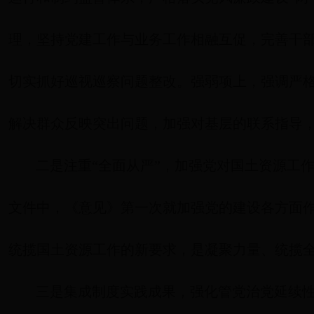
理，坚持党建工作与业务工作相融互促，完善干
切实抓好巡视巡察问题整改。强弱项上，强调严
解决群众反映突出问题，加强对基层的联系指导
二是注重“全面从严”，加强党对国土资源工
文件中，《意见》第一次就加强党的建设各方面
统揽国土资源工作的新要求，是凝聚力量、统揽
三是集成制度实践成果，强化管党治党延续