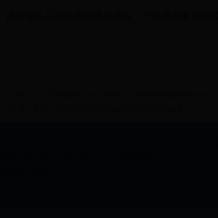
抓好牵头工作任务的落地落实，厅党委办要加强
上一篇：
中共四川省委四川省人民政府《关于加强耕地保护和改进占补平衡
下一篇：
关于《四川省国土资源行政复议工作细则》的解读
Copyrigh@2009-2013 All Right Reserved 主办：b73.com 地址：四川省达州市通川区
备案号：蜀ICP备10205179号-1 电话：2372054 单位备案编号：5117000211188
技术支持：瑞秀中国