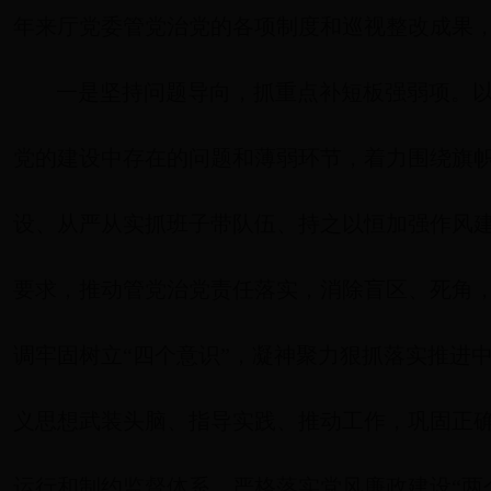
年来厅党委管党治党的各项制度和巡视整改成果
一是坚持问题导向，抓重点补短板强弱项。
党的建设中存在的问题和薄弱环节，着力围绕旗
设、从严从实抓班子带队伍、持之以恒加强作风
要求，推动管党治党责任落实，消除盲区、死角
调牢固树立“四个意识”，凝神聚力狠抓落实推进
义思想武装头脑、指导实践、推动工作，巩固正
运行和制约监督体系，严格落实党风廉政建设“两