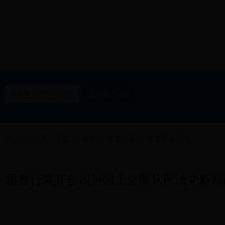
国土资源法律、法规
政策解读回应
您当前的位置：
首页
>>
政务
>>
政策法规
>>
政策解读回应
重整行装开创四川国土全面从严治党新局